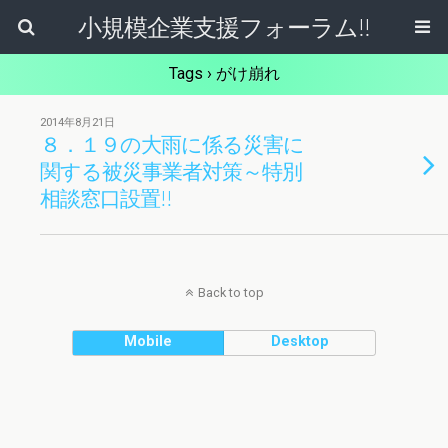
小規模企業支援フォーラム!!
Tags › がけ崩れ
2014年8月21日
８．１９の大雨に係る災害に
関する被災事業者対策～特別
相談窓口設置!!
Back to top
Mobile
Desktop