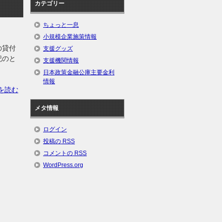
カテゴリー
ちょっと一息
小規模企業施策情報
の貸付
支援グッズ
記のと
支援機関情報
日本政策金融公庫主要金利
情報
を読む
メタ情報
ログイン
投稿の
RSS
コメントの
RSS
WordPress.org