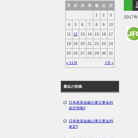
月
火
水
木
金
土
日
1
2
3
2017
4
5
6
7
8
9
10
11
12
13
14
15
16
17
18
19
20
21
22
23
24
25
26
27
28
29
30
31
« 11月
1月 »
最近の投稿
日本政策金融公庫主要金利
改定情報!!
日本政策金融公庫主要金利
改定!!