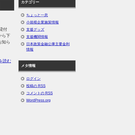
カテゴリー
ちょっと一息
小規模企業施策情報
貸付
支援グッズ
から下
支援機関情報
お知ら
日本政策金融公庫主要金利
情報
を読む
メタ情報
ログイン
投稿の
RSS
コメントの
RSS
WordPress.org